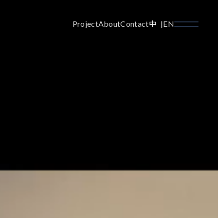
Project
About
Contact
中
EN