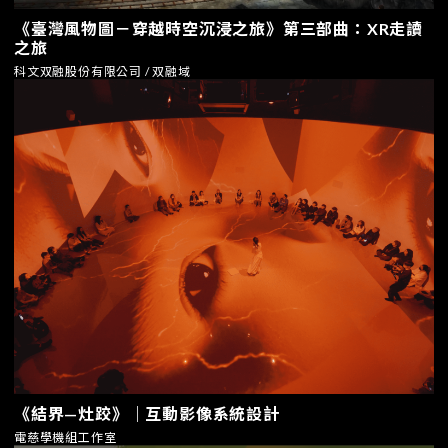
《臺灣風物圖－穿越時空沉浸之旅》第三部曲：XR走讀
之旅
科文双融股份有限公司 / 双融域
《結界—灶跤》｜互動影像系統設計
電慈學機組工作室