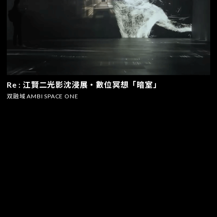
Re : 江賢二光影沈浸展・數位冥想「暗室」
双融域 AMBI SPACE ONE