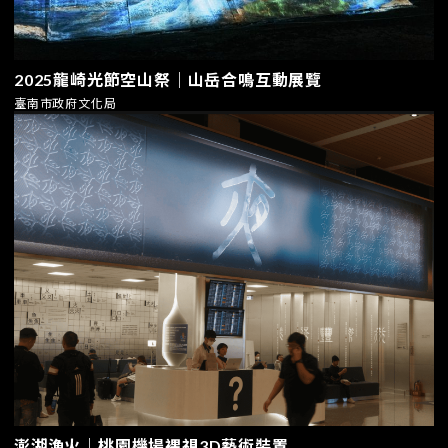
2025龍崎光節空山祭｜山岳合鳴互動展覽
臺南市政府文化局
澎湖漁火｜桃園機場裸視3D藝術裝置