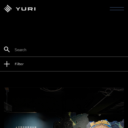
Filter
Service
All
3D Art Design
APP
AR
Arts & Culture
arts and culture
Avatar
Commercial
Exhibition
Interactive Exhibition
Meta
MR
Virtual Studio
VR
Web Design
Industry
All
3D Arts Design
Commercial
Culture
Education
Exhibition
Interactive Design
Sports
Web Design
Year
All
2020
2021
2022
2023
2024
2025
2026