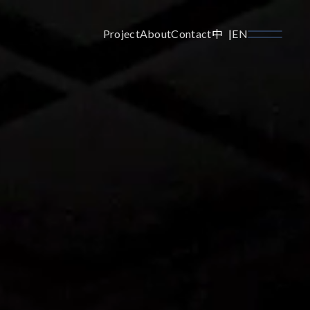
Project
About
Contact
中
EN